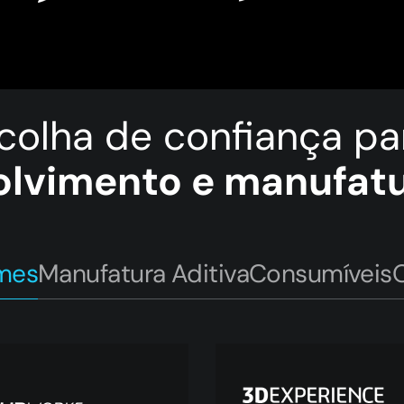
colha de confiança p
lvimento e manufatur
èmes
Manufatura Aditiva
Consumíveis