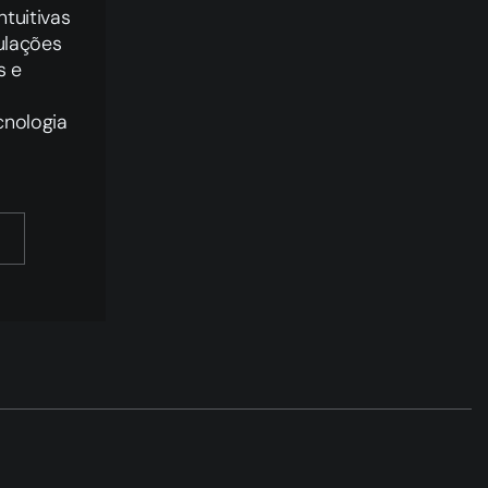
tuitivas
ulações
s e
cnologia