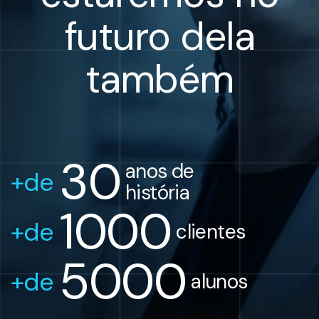
futuro dela
também
30
 anos de
+de 
 história
1000
+de 
 clientes
5000
+de 
 alunos