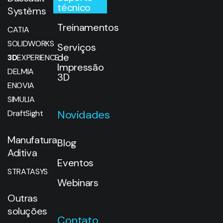
técnico
Systèms
Treinamentos
CATIA
SOLIDWORKS
Serviços
de
3D
EXPERIENCE
Impressão
DELMIA
3D
ENOVIA
SIMULIA
Novidades
DraftSight
Manufatura
Blog
Aditiva
Eventos
STRATASYS
Webinars
Outras
soluções
Contato