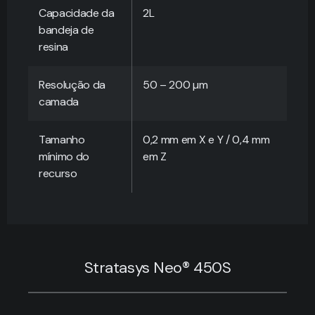
Capacidade da
2L
bandeja de
resina
Resolução da
50 – 200 µm
camada
Tamanho
0,2 mm em X e Y / 0,4 mm
mínimo do
em Z
recurso
Stratasys Neo® 450S