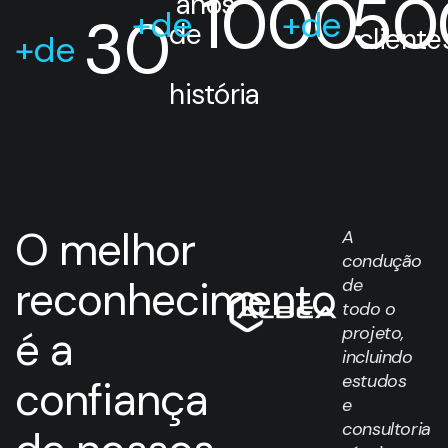
1000
50
 anos 
+de 
+de 
30
de
cliente
+de 
história
O melhor
A
condução
reconhecimento
de
todo o
é a
projeto,
incluindo
estudos
confiança
e
consultoria