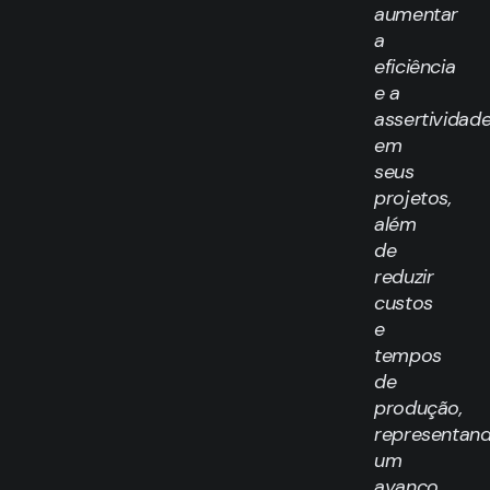
aumentar
a
eficiência
e a
assertividad
em
seus
projetos,
além
de
reduzir
custos
e
tempos
de
produção,
representan
um
avanço