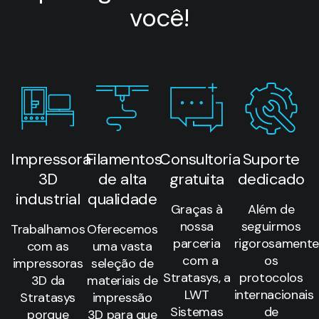
você!
Impressora
Filamentos
Consultoria
Suporte
3D
de alta
gratuita
dedicado
industrial
qualidade
Graças à
Além de
nossa
seguirmos
Trabalhamos
Oferecemos
parceria
rigorosamente
com as
uma vasta
com a
os
impressoras
seleção de
Stratasys, a
protocolos
3D da
materiais de
LWT
internacionais
Stratasys
impressão
Sistemas
de
porque
3D para que