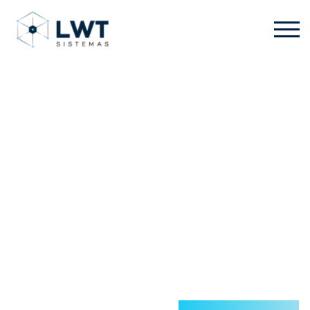
Tecnologia SLA™ da
Stratasys, impressão
3D de resina
altamente precisa
Produza peças com o