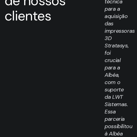
de nossos
técnica
para a
clientes
aquisição
das
impressoras
3D
Stratasys,
foi
crucial
para a
Albéa,
com o
suporte
da LWT
Sistemas.
Essa
parceria
possibilitou
à Albéa