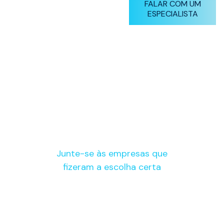
FALAR COM UM
acabamento de superfície
ESPECIALISTA
mais liso disponível. As
impressoras SLA da Stratasys
são as mais confiáveis e
precisas do mercado.
Junte-se às empresas que
fizeram a escolha certa