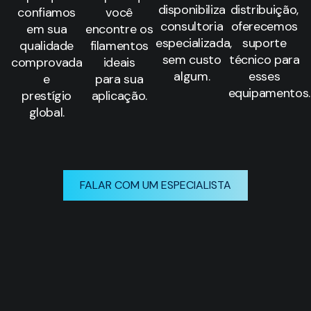
disponibiliza
distribuição,
confiamos
você
consultoria
oferecemos
em sua
encontre os
especializada,
suporte
qualidade
filamentos
sem custo
técnico para
comprovada
ideais
algum.
esses
e
para sua
equipamentos.
prestígio
aplicação.
global.
FALAR COM UM ESPECIALISTA