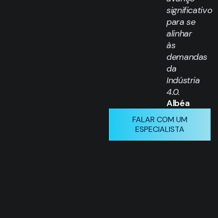
significativo
para se
alinhar
às
demandas
da
Indústria
4.0.
Albéa
FALAR COM UM
ESPECIALISTA