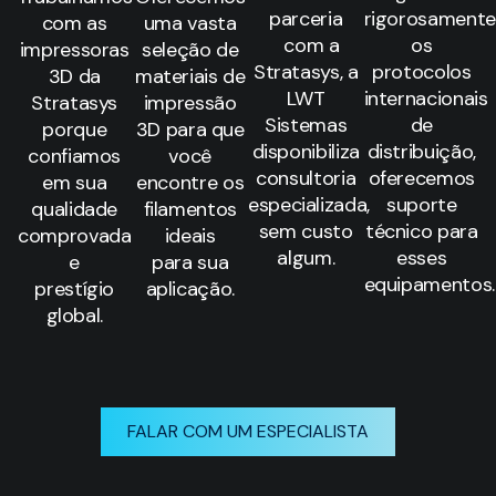
parceria
rigorosamente
com as
uma vasta
com a
os
impressoras
seleção de
Stratasys, a
protocolos
3D da
materiais de
LWT
internacionais
Stratasys
impressão
Sistemas
de
porque
3D para que
disponibiliza
distribuição,
confiamos
você
consultoria
oferecemos
em sua
encontre os
especializada,
suporte
qualidade
filamentos
sem custo
técnico para
comprovada
ideais
algum.
esses
e
para sua
equipamentos.
prestígio
aplicação.
global.
FALAR COM UM ESPECIALISTA