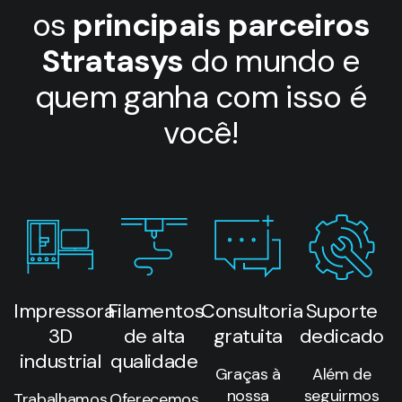
os
principais parceiros
Stratasys
do mundo e
quem ganha com isso é
você!
Impressora
Filamentos
Consultoria
Suporte
3D
de alta
gratuita
dedicado
industrial
qualidade
Graças à
Além de
nossa
seguirmos
Trabalhamos
Oferecemos