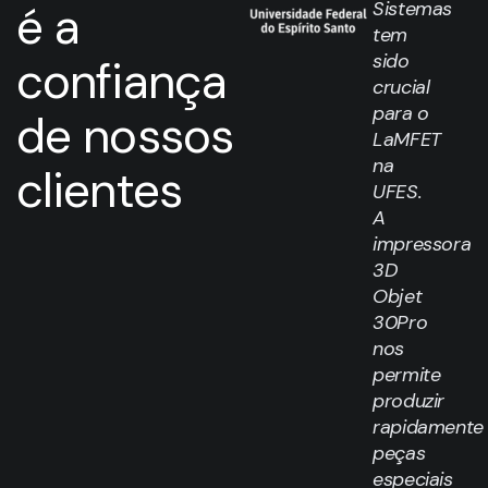
é a
Sistemas
tem
sido
confiança
crucial
para o
de nossos
LaMFET
na
clientes
UFES.
A
impressora
3D
Objet
30Pro
nos
permite
produzir
rapidamente
peças
especiais