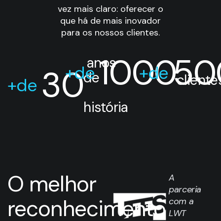
vez mais claro: oferecer o
que há de mais inovador
para os nossos clientes.
1000
50
 anos 
+de 
+de 
30
de
cliente
+de 
história
O melhor
A
parceria
reconhecimento
com a
LWT