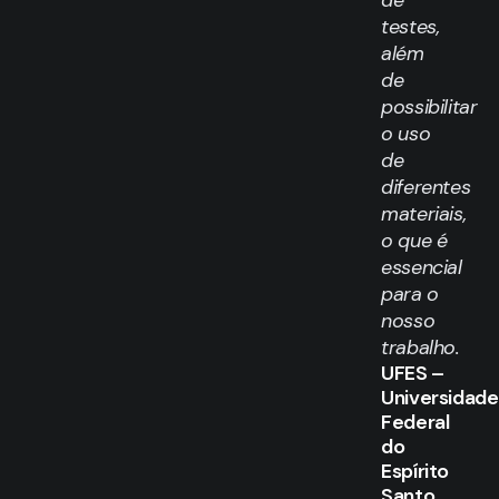
testes,
além
de
possibilitar
o uso
de
diferentes
materiais,
o que é
essencial
para o
nosso
trabalho.
UFES –
Universidade
Federal
do
Espírito
Santo