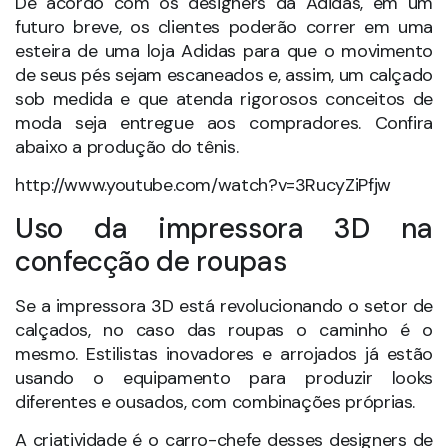
Copy, do estilista Noa Raviv, foi inspirada na
tecnologia e na combinação das cores pretas e
brancas em formas geométricas variadas, mas que
combinam entre si. Em alguns casos, ele optou por
usar uma cor mais forte para destacar os
conjuntos, como é o caso do uso da cor laranja.
Na coleção criada pelo estilista, a impressora 3D foi
um artifício fundamental para dar um toque
diferente para as peças, que fizeram look perfeito
com outras roupas mais leves, como saias
discretas. O que mais chamou atenção foi, sem
dúvida, a implementação de elementos de plástico
nas peças feitas em impressoras 3D.
A tecnologia está, inclusive, mudando o conceito da