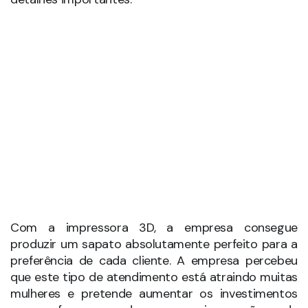
Com a impressora 3D, a empresa consegue
produzir um sapato absolutamente perfeito para a
preferência de cada cliente. A empresa percebeu
que este tipo de atendimento está atraindo muitas
mulheres e pretende aumentar os investimentos
para oferecer cada vez mais opções de
personalização dos sapatos. O objetivo é oferecer
100% do calçado personalizável.
As impressoras 3D da Continuum conseguem
implementar conforto e durabilidade aos sapatos,
pelo preço médio de US$ 1.000 o par. E, como o
serviço é feito On Demand, demora algumas
semanas para ficar pronto.
A novidade chamou tanto a atenção das