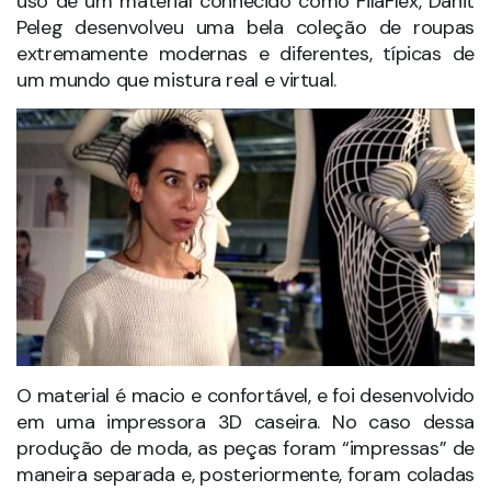
Como a Impressora 3D mudará a forma de
consumo
Evolução do Cinema com a Impressora 3D
Impressão 3D salva vida dos Animais
LWT Sistemas
Soluções Inovadoras
para o Desenvolvimento
e Manufatura do seu
Produto