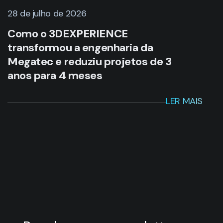
Matriz
Avenida Kennedy, 164 6° andar -
Jardim do Mar - São Bernardo do Campo,
São Paulo - CEP: 09726-250
Telefone: (11) 3232-0532