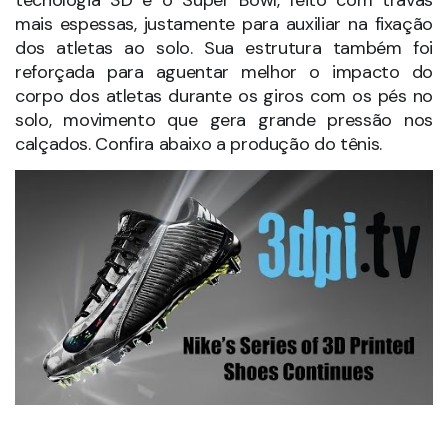
Adidas lança o seu primeiro
modelo com uso da impressora
3D
A Adidas apresentou ao mercado a Futurecraft 3D,
uma estrutura do tênis chamada de entressola,
desenvolvida com o apoio da tecnologia 3D. O
objetivo da empresa é lançar um produto inovador,
com este material diferente e capaz de absorver
com mais eficiência o impacto causado pelo peso
do corpo.
Desta maneira, o uso da impressora 3D permite a