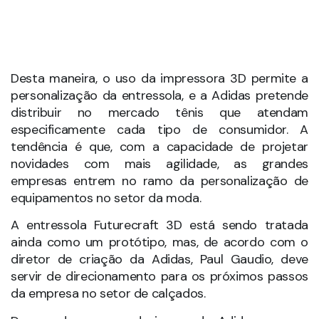
abaixo a produção do tênis.
http://www.youtube.com/watch?v=3RucyZiPfjw
Uso da impressora 3D na
confecção de roupas
Se a impressora 3D está revolucionando o setor de
calçados, no caso das roupas o caminho é o
mesmo. Estilistas inovadores e arrojados já estão
usando o equipamento para produzir looks
diferentes e ousados, com combinações próprias.
A criatividade é o carro-chefe desses designers de
roupas modernas, que usam padrões geométricos
para conseguir criar peças, como blusas que
contêm detalhes que foram feitos através
da
impressão 3D
.
Uma linha de roupas que levou o nome de Hard