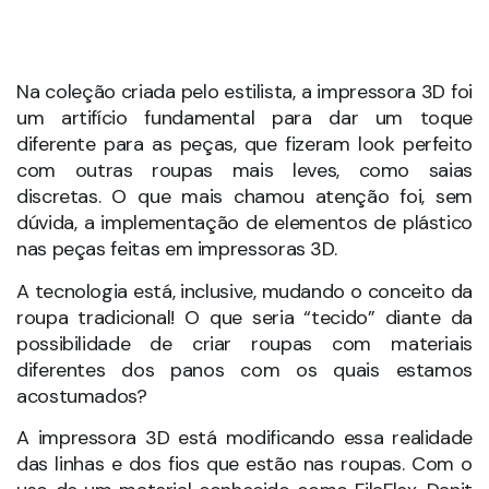
O material é macio e confortável, e foi desenvolvido
em uma impressora 3D caseira. No caso dessa
produção de moda, as peças foram “impressas” de
maneira separada e, posteriormente, foram coladas
para dar forma aos looks.
Em uma produção de moda com estrutura de
impressão 3D caseira, a estilista precisou de
paciência, pois as 6 impressoras levaram 400 horas
para reproduzir o material que estava na tela do
computador.
Para saber mais sobre a
impressão 3D na moda
Implante respiratório de Impressora 3D cura bebê.