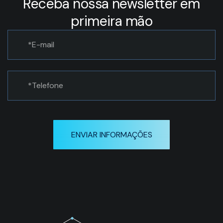
Soluções
Serviços
Política de privacidade
Suporte
Dassault
técnico
Systèms
Treinamentos
CATIA
SOLIDWORKS
Serviços
de
3D
EXPERIENCE
Impressão
DELMIA
3D
ENOVIA
SIMULIA