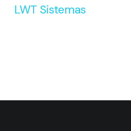
4 de agosto de 2026
Industrial Equipment Experience
2026: o evento gratuito da
Dassault Systèmes para quem
projeta equipamentos industriais
LER MAIS