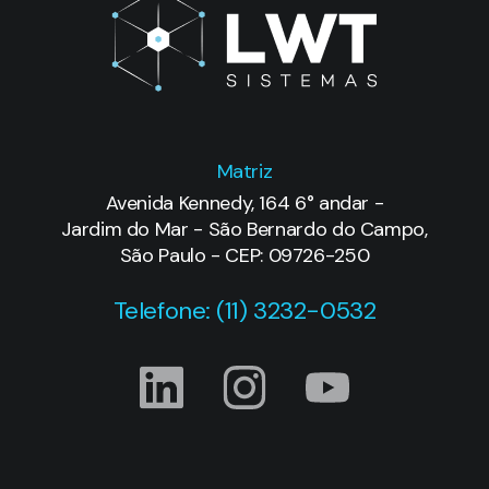
Novidades
DraftSight
Manufatura
Blog
Aditiva
Eventos
STRATASYS
Webinars
Outras
soluções
Contato
SWOOD