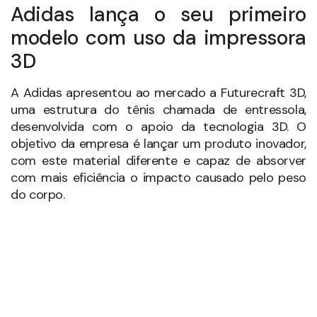
personalização da entressola, e a Adidas pretende
distribuir no mercado tênis que atendam
especificamente cada tipo de consumidor. A
tendência é que, com a capacidade de projetar
novidades com mais agilidade, as grandes
empresas entrem no ramo da personalização de
equipamentos no setor da moda.
A entressola Futurecraft 3D está sendo tratada
ainda como um protótipo, mas, de acordo com o
diretor de criação da Adidas, Paul Gaudio, deve
servir de direcionamento para os próximos passos
da empresa no setor de calçados.
De acordo com os designers da Adidas, em um
futuro breve, os clientes poderão correr em uma
esteira de uma loja Adidas para que o movimento
de seus pés sejam escaneados e, assim, um calçado
sob medida e que atenda rigorosos conceitos de
moda seja entregue aos compradores. Confira