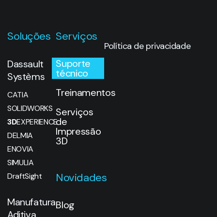
Soluções
Serviços
Política de privacidade
Suporte
Dassault
técnico
Systèms
Treinamentos
CATIA
SOLIDWORKS
Serviços
de
3D
EXPERIENCE
Impressão
DELMIA
3D
ENOVIA
SIMULIA
Novidades
DraftSight
Manufatura
Blog
Aditiva