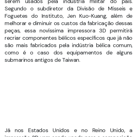
serem usados pela indústria militar do país.
Segundo o subdiretor da Divisão de Mísseis e
Foguetes do Instituto, Jen Kuo-Kuang, além de
melhorar e diminuir os custos da fabricação dessas
peças, essa novíssima impressora 3D permitirá
recriar componentes bélicos específicos que já não
são mais fabricados pela indústria bélica comum,
como é o caso dos equipamentos de alguns
submarinos antigos de Taiwan.
Já nos Estados Unidos e no Reino Unido, a
impressão 3D vem sendo usada para a composição
mísseis, caças e drones. Engenheiros da tradicional
Raytheon, norte-americana fabricante de mísseis,
vem utilizando essa tecnologia há algum tempo:
“Nós estamos imprimindo demos de muitos dos