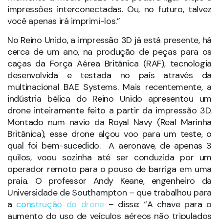
quilos, voou sozinha até ser conduzida por um
operador remoto para o pouso de barriga em uma
praia. O professor Andy Keane, engenheiro da
Universidade de Southampton – que trabalhou para
a
construção do drone
– disse: “A chave para o
aumento do uso de veículos aéreos não tripulados
(UAVs) é a simples produção de baixo custo e de
fuselagens robustas. Acreditamos que o nosso
pioneiro drone, feito de nylon 3D impresso, fará
avanços nos projetos da comunidade UAV em todo
o mundo.”
Mas o céu não é o limite, literalmente, para o uso da
tecnologia 3D. Se na Espanha a Airbus Defesa e
Espaço já vem imprimindo os componentes de
seus satélites, nos EUA, a NASA quer utilizar essa
tecnologia não apenas para produzir os
equipamentos necessários para os astronautas
terem autonomia em suas missões, mas pretende