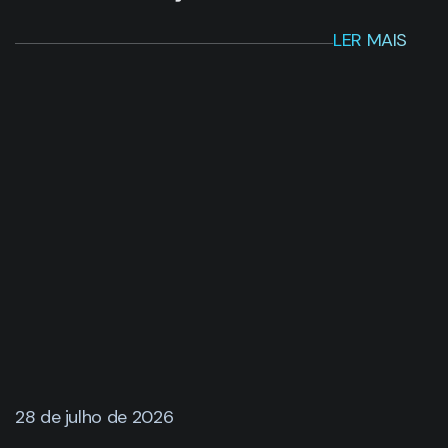
28 de julho de 2026
Como o 3DEXPERIENCE
transformou a engenharia da
Megatec e reduziu projetos de 3
anos para 4 meses
LER MAIS