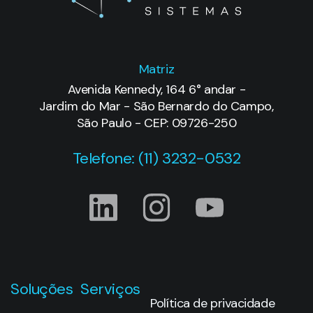
Soluções
Serviços
Política de privacidade
Suporte
Dassault
técnico
Systèms
Treinamentos
CATIA
SOLIDWORKS
Serviços
de
3D
EXPERIENCE
Impressão
DELMIA
3D
ENOVIA
SIMULIA
Novidades
DraftSight
Manufatura
Blog