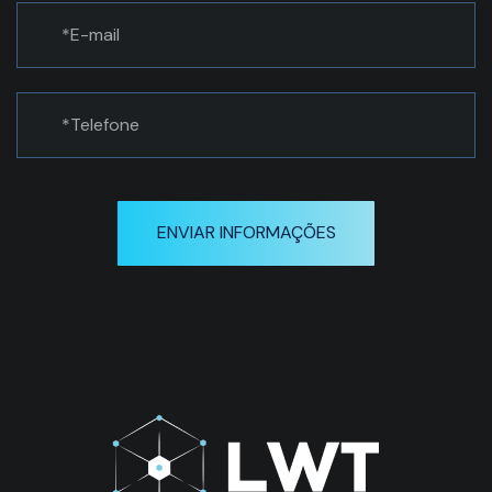
Matriz
Avenida Kennedy, 164 6° andar -
Jardim do Mar - São Bernardo do Campo,
São Paulo - CEP: 09726-250
Telefone: (11) 3232-0532