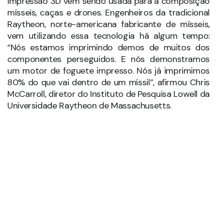
componentes perseguidos. E nós demonstramos
um motor de foguete impresso. Nós já imprimimos
80% do que vai dentro de um míssil”, afirmou Chris
McCarroll, diretor do Instituto de Pesquisa Lowell da
Universidade Raytheon de Massachusetts.
A prioridade mais atual dos engenheiros da
Raytheon é elaborar um sistema autônomo, único
no mundo, que permitirá a impressão de mísseis 3D
no próprio campo de batalha. “Antes de um
soldado poder imprimir um míssil no campo, você
vai precisar de qualidade, processos controlados
para fabricar todos os componentes de materiais:
os reforços metálicos, os conectores de plástico,
os semicondutores para os processadores e os