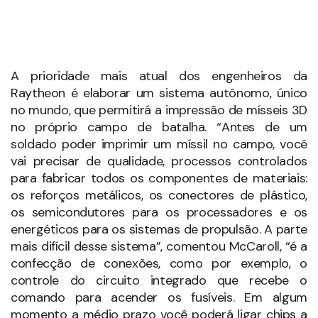
energéticos para os sistemas de propulsão. A parte
mais difícil desse sistema”, comentou McCaroll, “é a
confecção de conexões, como por exemplo, o
controle do circuito integrado que recebe o
comando para acender os fusíveis. Em algum
momento a médio prazo você poderá ligar chips a
impressões interconectadas. Ou, no futuro, talvez
você apenas irá imprimi-los.”
No Reino Unido, a impressão 3D já está presente, há
cerca de um ano, na produção de peças para os
caças da Força Aérea Britânica (RAF), tecnologia
desenvolvida e testada no país através da
multinacional BAE Systems. Mais recentemente, a
indústria bélica do Reino Unido apresentou um
drone inteiramente feito a partir da impressão 3D.
Montado num navio da Royal Navy (Real Marinha
Britânica), esse drone alçou voo para um teste, o
qual foi bem-sucedido. A aeronave, de apenas 3