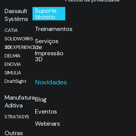
SOLIDWORKS
Serviços
de
3D
EXPERIENCE
Impressão
DELMIA
3D
ENOVIA
SIMULIA
Novidades
DraftSight
Manufatura
Blog
Aditiva
Eventos
STRATASYS
Webinars
Outras
soluções
Contato
SWOOD