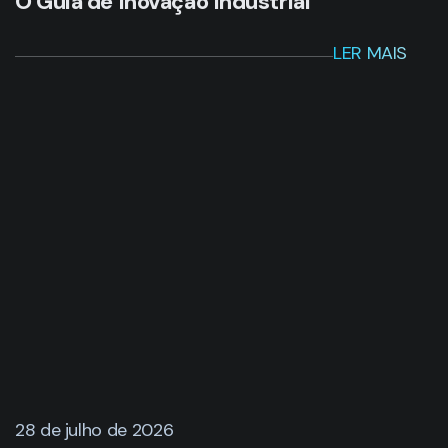
28 de julho de 2026
Como o 3DEXPERIENCE
transformou a engenharia da
Megatec e reduziu projetos de 3
anos para 4 meses