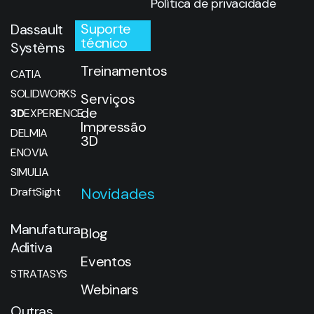
Política de privacidade
Suporte
Dassault
técnico
Systèms
Treinamentos
CATIA
SOLIDWORKS
Serviços
de
3D
EXPERIENCE
Impressão
DELMIA
3D
ENOVIA
SIMULIA
Novidades
DraftSight
Manufatura
Blog
Aditiva
Eventos
STRATASYS
Webinars
Outras