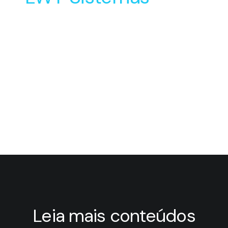
Soluções Inovadoras
para o Desenvolvimento
e Manufatura do seu
Produto
Leia mais conteúdos