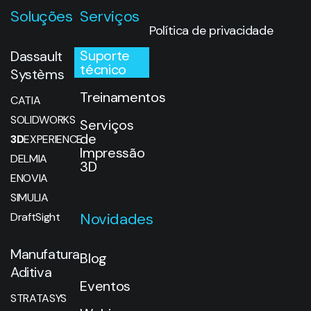
Soluções
Serviços
Política de privacidade
Suporte
Dassault
técnico
Systèms
Treinamentos
CATIA
SOLIDWORKS
Serviços
de
3D
EXPERIENCE
Impressão
DELMIA
3D
ENOVIA
SIMULIA
Novidades
DraftSight
Manufatura
Blog
Aditiva
Eventos
STRATASYS