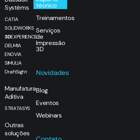
técnico
Systèms
Treinamentos
CATIA
SOLIDWORKS
Serviços
de
3D
EXPERIENCE
Impressão
DELMIA
3D
ENOVIA
SIMULIA
Novidades
DraftSight
Manufatura
Blog
Aditiva
Eventos
STRATASYS
Webinars
Outras
soluções
Contato