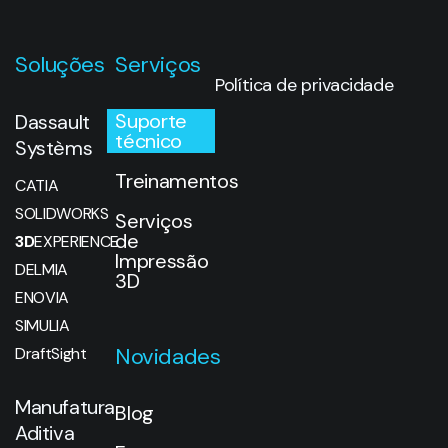
Soluções
Serviços
Política de privacidade
Suporte
Dassault
técnico
Systèms
Treinamentos
CATIA
SOLIDWORKS
Serviços
de
3D
EXPERIENCE
Impressão
DELMIA
3D
ENOVIA
SIMULIA
Novidades
DraftSight
Manufatura
Blog
Aditiva