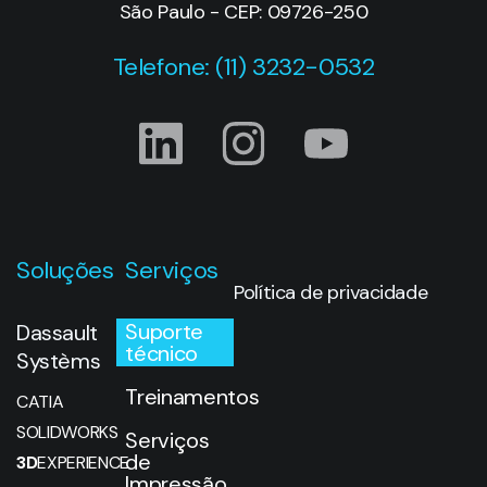
Soluções
Serviços
Política de privacidade
Suporte
Dassault
técnico
Systèms
Treinamentos
CATIA
SOLIDWORKS
Serviços
de
3D
EXPERIENCE
Impressão
DELMIA
3D
ENOVIA
SIMULIA
Novidades
DraftSight
Manufatura
Blog
Aditiva
Eventos