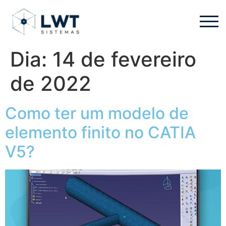
Dia:
14 de fevereiro
de 2022
Como ter um modelo de
elemento finito no CATIA
V5?