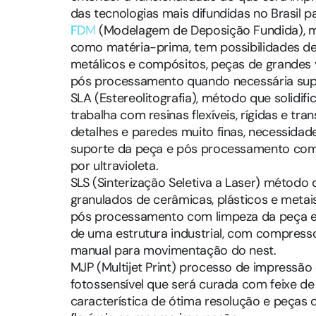
das tecnologias mais difundidas no Brasil p
FDM
(Modelagem de Deposição Fundida), mé
como matéria-prima, tem possibilidades de u
metálicos e compósitos, peças de grandes 
pós processamento quando necessária super
SLA (Estereolitografia), método que solidific
trabalha com resinas flexíveis, rígidas e t
detalhes e paredes muito finas, necessida
suporte da peça e pós processamento com 
por ultravioleta.
SLS (Sinterização Seletiva a Laser) método 
granulados de cerâmicas, plásticos e meta
pós processamento com limpeza da peça e
de uma estrutura industrial, com compresso
manual para movimentação do nest.
MJP (Multijet Print) processo de impressã
fotossensível que será curada com feixe de l
característica de ótima resolução e peças c