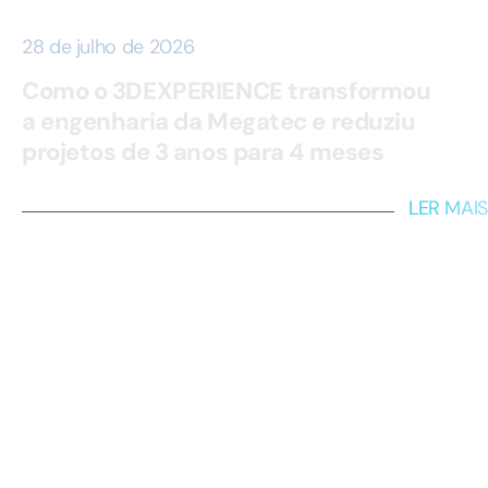
28 de julho de 2026
Como o 3DEXPERIENCE transformou
a engenharia da Megatec e reduziu
projetos de 3 anos para 4 meses
LER MAIS