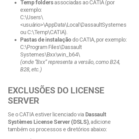
Temp folders
associadas ao CATIA (por
exemplo:
C:\Users\
<usuário>\AppData\Local\DassaultSystemes
ou C:\Temp\CATIA).
Pastas de instalação
do CATIA, por exemplo:
C:\Program Files\Dassault
Systemes\Bxx\win_b64\
(onde “Bxx” representa a versão, como B24,
B28, etc.)
EXCLUSÕES DO LICENSE
SERVER
Se o CATIA estiver licenciado via
Dassault
Systèmes License Server (DSLS)
, adicione
também os processos e diretórios abaixo: