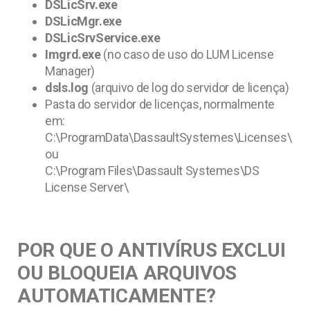
DSLicSrv.exe
DSLicMgr.exe
DSLicSrvService.exe
Imgrd.exe
(no caso de uso do LUM License
Manager)
dsls.log
(arquivo de log do servidor de licença)
Pasta do servidor de licenças, normalmente
em:
C:\ProgramData\DassaultSystemes\Licenses\
ou
C:\Program Files\Dassault Systemes\DS
License Server\
POR QUE O ANTIVÍRUS EXCLUI
OU BLOQUEIA ARQUIVOS
AUTOMATICAMENTE?