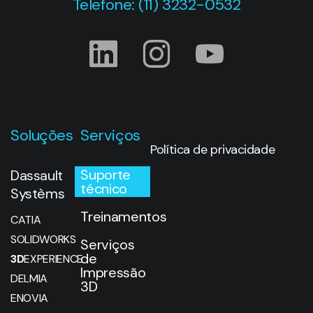
Telefone: (11) 3232-0532
Soluções
Serviços
Política de privacidade
Suporte
Dassault
técnico
Systèms
Treinamentos
CATIA
SOLIDWORKS
Serviços
de
3D
EXPERIENCE
Impressão
DELMIA
3D
ENOVIA