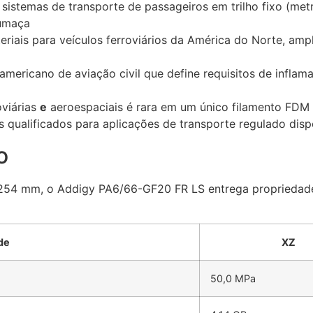
stemas de transporte de passageiros em trilho fixo (metr
fumaça
riais para veículos ferroviários da América do Norte, am
ericano de aviação civil que define requisitos de inflamab
viárias
e
aeroespaciais é rara em um único filamento FDM
qualificados para aplicações de transporte regulado disp
o
54 mm, o Addigy PA6/66-GF20 FR LS entrega propriedade
de
XZ
50,0 MPa