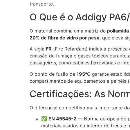
transporte.
O Que é o Addigy PA6
O material combina uma matriz de
poliamida
20% de fibra de vidro por peso
, que eleva si
A sigla
FR
(Fire Retardant) indica a presença
emissão de fumaça e gases tóxicos durante 
passageiros, como cabines ferroviárias e inte
O ponto de fusão de
195°C
garante estabili
compartimentos de equipamentos e painéis té
Certificações: As No
O diferencial competitivo mais importante d
✅
EN 45545-2
— Norma europeia de pro
materiais usados no interior de trens e 