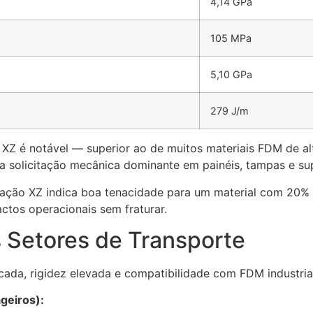
4,14 GPa
105 MPa
5,10 GPa
279 J/m
XZ é notável — superior ao de muitos materiais FDM de al
é a solicitação mecânica dominante em painéis, tampas e sup
ação XZ indica boa tenacidade para um material com 20% 
actos operacionais sem fraturar.
s Setores de Transporte
ada, rigidez elevada e compatibilidade com FDM industria
ageiros):