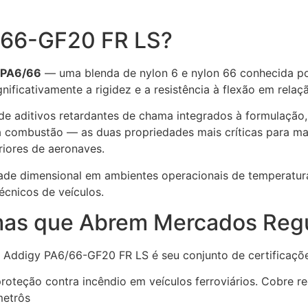
/66-GF20 FR LS?
 PA6/66
— uma blenda de nylon 6 e nylon 66 conhecida po
gnificativamente a rigidez e a resistência à flexão em relaç
 de aditivos retardantes de chama integrados à formulaçã
a combustão — as duas propriedades mais críticas para m
riores de aeronaves.
dade dimensional em ambientes operacionais de temperatu
cnicos de veículos.
rmas que Abrem Mercados Reg
o Addigy PA6/66-GF20 FR LS é seu conjunto de certificaçõe
teção contra incêndio em veículos ferroviários. Cobre re
metrôs