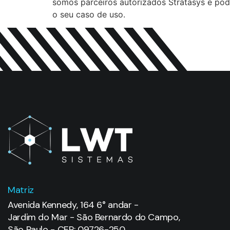
somos parceiros autorizados Stratasys e pode
o seu caso de uso.
Matriz
Avenida Kennedy, 164 6° andar -
Jardim do Mar - São Bernardo do Campo,
São Paulo - CEP: 09726-250