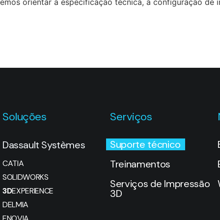
mos orientar a especificação técnica, a configuração de i
Soluções
Serviços
Suporte técnico
Dassault Systèmes
Treinamentos
CATIA
SOLIDWORKS
Serviços de Impressão
3D
EXPERIENCE
3D
DELMIA
ENOVIA