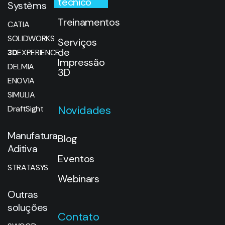
técnico
Systèms
Treinamentos
CATIA
SOLIDWORKS
Serviços
de
3D
EXPERIENCE
Impressão
DELMIA
3D
ENOVIA
SIMULIA
Novidades
DraftSight
Manufatura
Blog
Aditiva
Eventos
STRATASYS
Webinars
Outras
soluções
Contato