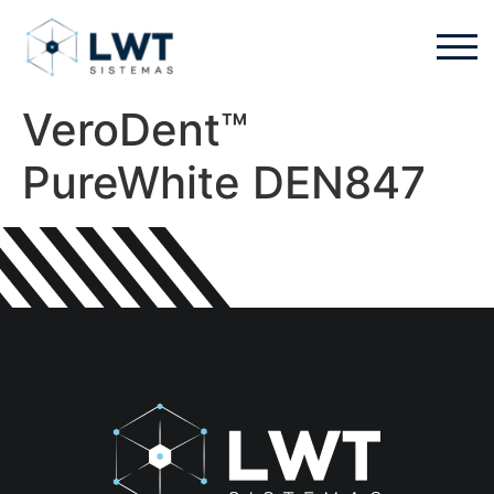
VeroDent™
PureWhite DEN847