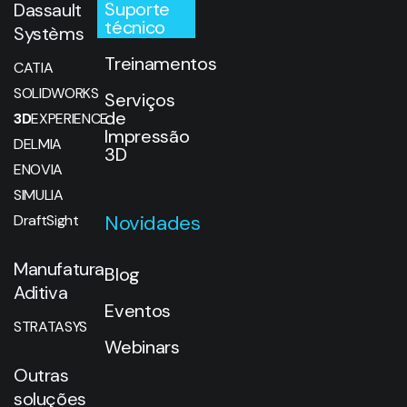
Suporte
Dassault
técnico
Systèms
Treinamentos
CATIA
SOLIDWORKS
Serviços
de
3D
EXPERIENCE
Impressão
DELMIA
3D
ENOVIA
SIMULIA
Novidades
DraftSight
Manufatura
Blog
Aditiva
Eventos
STRATASYS
Webinars
Outras
soluções