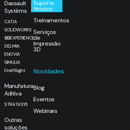
Suporte
Dassault
técnico
Systèms
Treinamentos
CATIA
SOLIDWORKS
Serviços
de
3D
EXPERIENCE
Impressão
DELMIA
3D
ENOVIA
SIMULIA
Novidades
DraftSight
Manufatura
Blog
Aditiva
Eventos
STRATASYS
Webinars
Outras
soluções