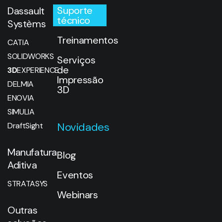
Suporte
Dassault
técnico
Systèms
Treinamentos
CATIA
SOLIDWORKS
Serviços
de
3D
EXPERIENCE
Impressão
DELMIA
3D
ENOVIA
SIMULIA
Novidades
DraftSight
Manufatura
Blog
Aditiva
Eventos
STRATASYS
Webinars
Outras