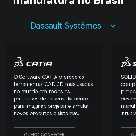
manufatura no Brasil
Dassault Systèmes
O Software CATIA oferece as
SOLID
ferramentas CAD 3D mais usadas
compl
no mundo em todos os
proces
processos de desenvolvimento
desen
para imaginar, projetar e simular
manuf
novos produtos e sistemas.
intuit
QUERO CONHECER
Q