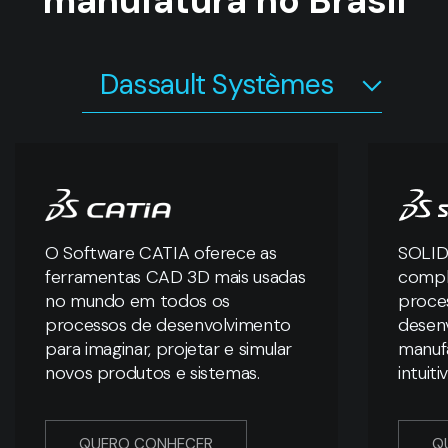
manufatura no Brasil
Dassault Systèmes
O Software CATIA oferece as
SOLID
ferramentas CAD 3D mais usadas
compl
no mundo em todos os
proces
processos de desenvolvimento
desen
para imaginar, projetar e simular
manuf
novos produtos e sistemas.
intuit
QUERO CONHECER
Q