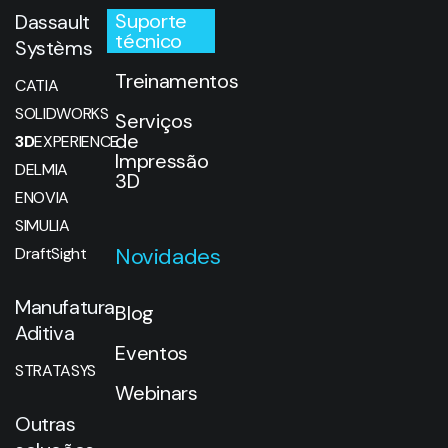
Suporte
Dassault
técnico
Systèms
Treinamentos
CATIA
SOLIDWORKS
Serviços
de
3D
EXPERIENCE
Impressão
DELMIA
3D
ENOVIA
SIMULIA
Novidades
DraftSight
Manufatura
Blog
Aditiva
Eventos
STRATASYS
Webinars
Outras