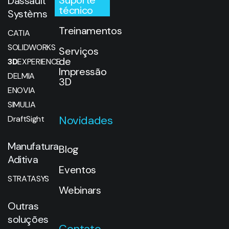
Dassault
técnico
Systèms
Treinamentos
CATIA
SOLIDWORKS
Serviços
de
3D
EXPERIENCE
Impressão
DELMIA
3D
ENOVIA
SIMULIA
Novidades
DraftSight
Manufatura
Blog
Aditiva
Eventos
STRATASYS
Webinars
Outras
soluções
Contato