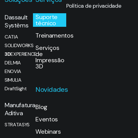
Política de privacidade
Suporte
Dassault
técnico
Systèms
Treinamentos
CATIA
SOLIDWORKS
Serviços
de
3D
EXPERIENCE
Impressão
DELMIA
3D
ENOVIA
SIMULIA
Novidades
DraftSight
Manufatura
Blog
Aditiva
Eventos
STRATASYS
Webinars