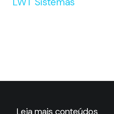
LWT Sistemas
Soluções Inovadoras
para o Desenvolvimento
e Manufatura do seu
Produto
Leia mais conteúdos