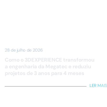
28 de julho de 2026
Como o 3DEXPERIENCE transformou
a engenharia da Megatec e reduziu
projetos de 3 anos para 4 meses
LER MAIS