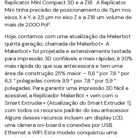
Replicator Mini Compact 3D e a Z18. A Replicator
Mini tinha precisão de posicionamento de 11µm nos
eixos X e Y, e 2,5 µm no eixo Z e a Z18 um volume de
mais de 2.000 Pol³.
Hoje, contamos com uma atualização da Makerbot
quinta geração, chamada de Makerbot+. A
Makerbot+ foi projetada e extensivamente testada
para impressão 3D confiáveis e mais rápidas, é 30%
mais rápida do que sua antecessora e tem uma
área de construção 25% maior – 11,6 ″ por 7,6 ″ por
6,3 ″ polegadas contra 9,9 ″ por 7,8 ″ por 5,9 ″
polegadas. Para garantir uma impressão 3D fácil e
acessível, a Replicador MakerBot + vem com o
Smart Extruder+ (Atualização do Smart Extruder 1),
com todos os recursos padrão do seu antecessor.
Alguns desses recursos incluem um display LCD,
uma câmera on-board e conexões por USB,
Ethernet e WIFI. Este modelo conquistou uma