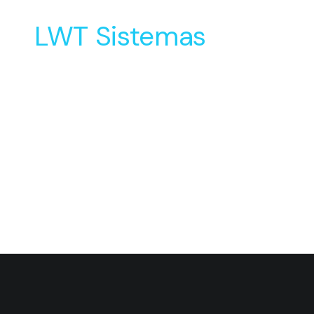
LWT Sistemas
Soluções Inovadoras
para o Desenvolvimento
e Manufatura do seu
Produto