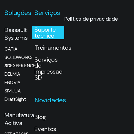
Soluções
Serviços
Política de privacidade
Suporte
Dassault
técnico
Systèms
Treinamentos
CATIA
SOLIDWORKS
Serviços
de
3D
EXPERIENCE
Impressão
DELMIA
3D
ENOVIA
SIMULIA
Novidades
DraftSight
Manufatura
Blog
Aditiva
Eventos