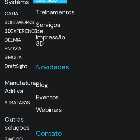
Systèms
Treinamentos
CATIA
SOLIDWORKS
Serviços
de
3D
EXPERIENCE
Impressão
DELMIA
3D
ENOVIA
SIMULIA
Novidades
DraftSight
Manufatura
Blog
Aditiva
Eventos
STRATASYS
Webinars
Outras
soluções
Contato
SWOOD