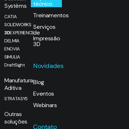
técnico
Systèms
Treinamentos
CATIA
SOLIDWORKS
Serviços
de
3D
EXPERIENCE
Impressão
DELMIA
3D
ENOVIA
SIMULIA
Novidades
DraftSight
Manufatura
Blog
Aditiva
Eventos
STRATASYS
Webinars
Outras
soluções
Contato