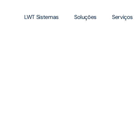
LWT Sistemas
Soluções
Serviços
nguém entende 
cnologia como n