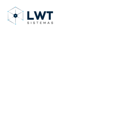
Ni
te