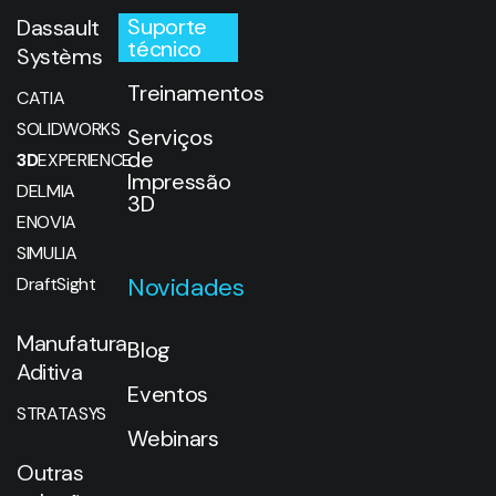
Suporte
Dassault
técnico
Systèms
Treinamentos
CATIA
SOLIDWORKS
Serviços
de
3D
EXPERIENCE
Impressão
DELMIA
3D
ENOVIA
SIMULIA
Novidades
DraftSight
Manufatura
Blog
Aditiva
Eventos
STRATASYS
Webinars
Outras