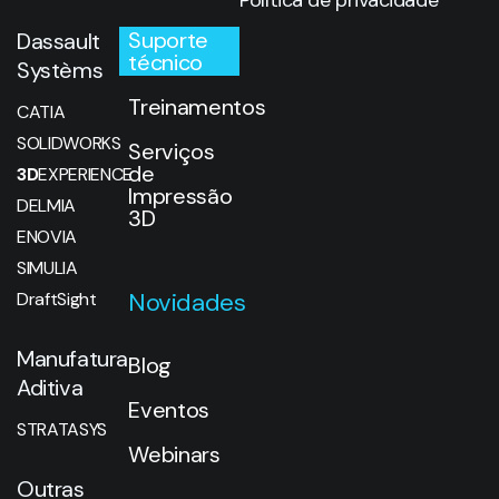
Suporte
Dassault
técnico
Systèms
Treinamentos
CATIA
SOLIDWORKS
Serviços
de
3D
EXPERIENCE
Impressão
DELMIA
3D
ENOVIA
SIMULIA
Novidades
DraftSight
Manufatura
Blog
Aditiva
Eventos
STRATASYS
Webinars
Outras